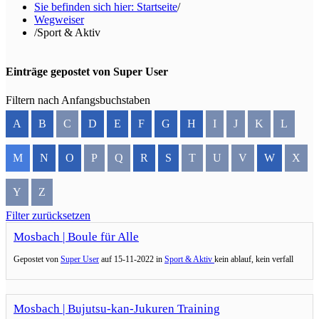
Sie befinden sich hier: Startseite
/
Wegweiser
/
Sport & Aktiv
Einträge gepostet von Super User
Filtern nach Anfangsbuchstaben
A
B
C
D
E
F
G
H
I
J
K
L
M
N
O
P
Q
R
S
T
U
V
W
X
Y
Z
Filter zurücksetzen
Mosbach | Boule für Alle
Gepostet von
Super User
auf
15-11-2022 in
Sport & Aktiv
kein ablauf, kein verfall
Mosbach | Bujutsu-kan-Jukuren Training