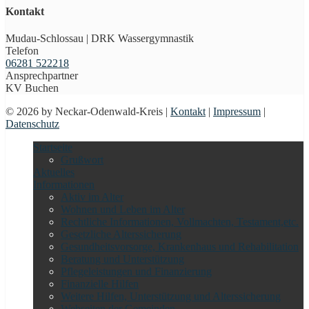
Kontakt
Mudau-Schlossau | DRK Wassergymnastik
Telefon
06281 522218
Ansprechpartner
KV Buchen
© 2026 by Neckar-Odenwald-Kreis |
Kontakt
|
Impressum
|
Datenschutz
Startseite
Grußwort
Aktuelles
Informationen
Aktiv im Alter
Wohnen und Leben im Alter
Rechtliche Informationen, Vollmachten, Testament,etc.
Gesetzliche Alterssicherung
Gesundheitsvorsorge, Krankenhaus und Rehabilitation
Beratung und Unterstützung
Pflegeleistungen und Finanzierung
Finanzielle Hilfen
Weitere Hilfen, Unterstützung und Alterssicherung
Webseiten der Gemeinden