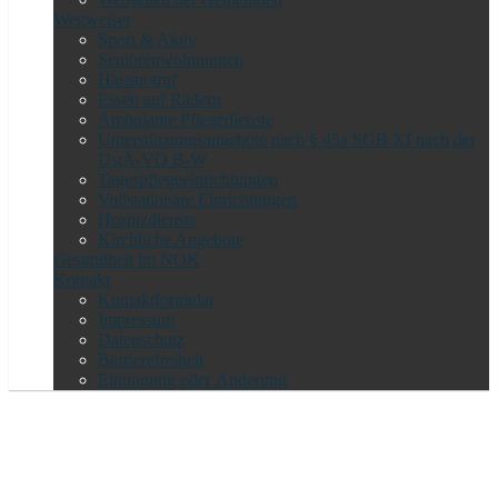
Wegweiser
Sport & Aktiv
Seniorenwohnungen
Hausnotruf
Essen auf Rädern
Ambulante Pflegedienste
Unterstützungsangebote nach § 45a SGB XI nach der
UstA-VO B-W
Tagespflegeeinrichtungen
Vollstationäre Einrichtungen
Hospizdienste
Kirchliche Angebote
Gesundheit im NOK
Kontakt
Kontaktformular
Impressum
Datenschutz
Barrierefreiheit
Eintragung oder Änderung