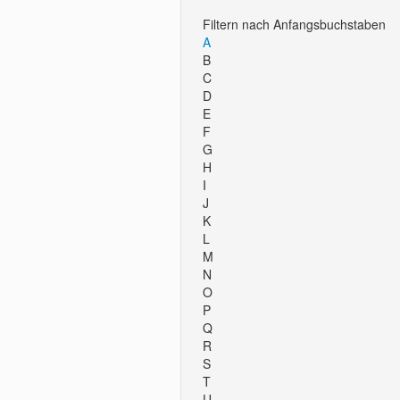
Filtern nach Anfangsbuchstaben
A
B
C
D
E
F
G
H
I
J
K
L
M
N
O
P
Q
R
S
T
U