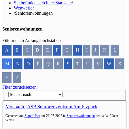
Sie befinden sich hier: Startseite
/
Wegweiser
/
Seniorenwohnungen
Seniorenwohnungen
Filtern nach Anfangsbuchstaben
A
B
C
D
E
F
G
H
I
J
K
L
M
N
O
P
Q
R
S
T
U
V
W
X
Y
Z
Filter zurücksetzen
Mosbach | ASB Seniorenzentrum Am Elzpark
Gepostet von
Super User
auf
26-07-2022 in
Seniorenwohnungen
kein ablauf, kein
verfall