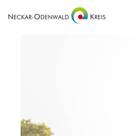
Startseite
Grußwort
Aktuelles
Informationen
Aktiv im Alter
Wohnen und Leben im Alter
Rechtliche Informationen, Vollmachten,
Testament,etc.
Gesetzliche Alterssicherung
Gesundheitsvorsorge, Krankenhaus und
Rehabilitation
Beratung und Unterstützung
Pflegeleistungen und Finanzierung
Finanzielle Hilfen
Weitere Hilfen, Unterstützung und
Alterssicherung
Webseiten der Gemeinden
Wegweiser
Sport & Aktiv