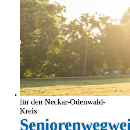
Seniorenwohnungen
Hausnotruf
Essen auf Rädern
Ambulante Pflegedienste
Unterstützungsangebote nach § 45a SGB XI
nach der UstA-VO B-W
Tagespflegeeinrichtungen
Vollstationäre Einrichtungen
Hospizdienste
Kirchliche Angebote
Gesundheit im NOK
Kontakt
Kontaktformular
Impressum
Datenschutz
Barrierefreiheit
Eintragung oder Änderung
für den Neckar-Odenwald-
Kreis
Seniorenwegwei