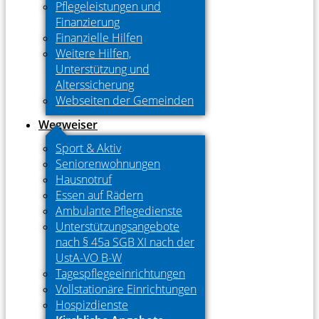
Pflegeleistungen und
Finanzierung
Finanzielle Hilfen
Weitere Hilfen,
Unterstützung und
Alterssicherung
Webseiten der Gemeinden
Wegweiser
Sport & Aktiv
Seniorenwohnungen
Hausnotruf
Essen auf Rädern
Ambulante Pflegedienste
Unterstützungsangebote
nach § 45a SGB XI nach der
UstA-VO B-W
Tagespflegeeinrichtungen
Vollstationäre Einrichtungen
Hospizdienste