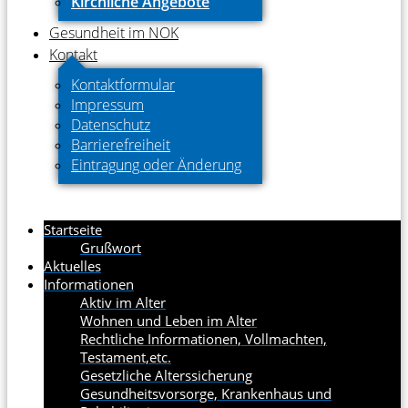
Kirchliche Angebote
Gesundheit im NOK
Kontakt
Kontaktformular
Impressum
Datenschutz
Barrierefreiheit
Eintragung oder Änderung
Startseite
Grußwort
Aktuelles
Informationen
Aktiv im Alter
Wohnen und Leben im Alter
Rechtliche Informationen, Vollmachten,
Testament,etc.
Gesetzliche Alterssicherung
Gesundheitsvorsorge, Krankenhaus und