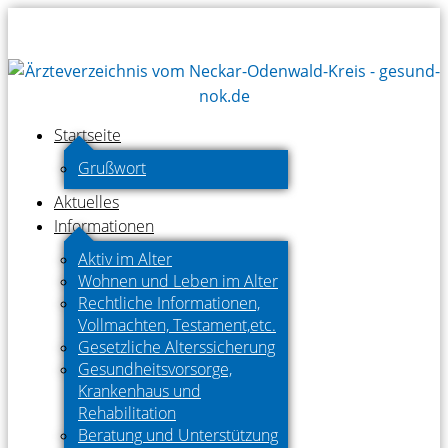
Startseite
Grußwort
Aktuelles
Informationen
Aktiv im Alter
Wohnen und Leben im Alter
Rechtliche Informationen,
Vollmachten, Testament,etc.
Gesetzliche Alterssicherung
Gesundheitsvorsorge,
Krankenhaus und
Rehabilitation
Beratung und Unterstützung