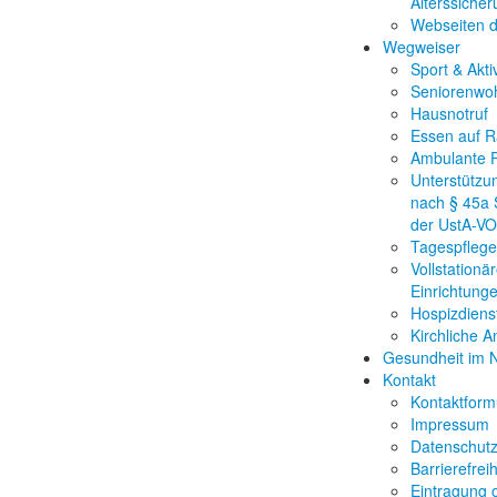
Alterssiche
Webseiten 
Wegweiser
Sport & Akti
Seniorenwo
Hausnotruf
Essen auf 
Ambulante P
Unterstützu
nach § 45a 
der UstA-V
Tagespflege
Vollstationä
Einrichtung
Hospizdiens
Kirchliche 
Gesundheit im
Kontakt
Kontaktform
Impressum
Datenschut
Barrierefreih
Eintragung 