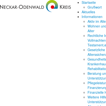
Startseite
Grußwort
Aktuelles
Informationen
Aktiv im Alte
Wohnen und
Alter
Rechtliche I
Vollmachten
Testament,e
Gesetzliche
Alterssiche
Gesundheits
Krankenhau
Rehabilitati
Beratung u
Unterstützu
Pflegeleist
Finanzierun
Finanzielle H
Weitere Hilf
Unterstützu