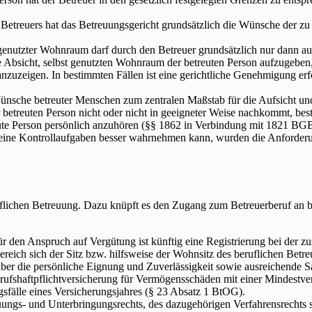
Betreuers hat das Betreuungsgericht grundsätzlich die Wünsche der zu
 genutzter Wohnraum darf durch den Betreuer grundsätzlich nur dann 
ie Absicht, selbst genutzten Wohnraum der betreuten Person aufzugebe
nzuzeigen. In bestimmten Fällen ist eine gerichtliche Genehmigung erfo
nsche betreuter Menschen zum zentralen Maßstab für die Aufsicht und
etreuten Person nicht oder nicht in geeigneter Weise nachkommt, beste
reute Person persönlich anzuhören (§§ 1862 in Verbindung mit 1821 BGB
eine Kontrollaufgaben besser wahrnehmen kann, wurden die Anforderu
eruflichen Betreuung. Dazu knüpft es den Zugang zum Betreuerberuf an
für den Anspruch auf Vergütung ist künftig eine Registrierung bei der 
reich sich der Sitz bzw. hilfsweise der Wohnsitz des beruflichen Betreu
 über die persönliche Eignung und Zuverlässigkeit sowie ausreichende Sa
 Berufshaftpflichtversicherung für Vermögensschäden mit einer Minde
sfälle eines Versicherungsjahres (§ 23 Absatz 1 BtOG).
ngs- und Unterbringungsrechts, des dazugehörigen Verfahrensrechts 