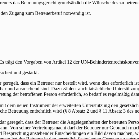
etreuers das Betreuungsgericht grundsätzlich die Wünsche des zu betre
für den Zugang zum Betreuerberuf notwendig ist.
. Es trägt den Vorgaben von Artikel 12 der UN-Behindertenrechtskonve
chert und gestärkt:
r geregelt, dass ein Betreuer nur bestellt wird, wenn dies erforderlich 
gbar und ausreichend sind. Dazu zählen auch tatsächliche Unterstützun
tretung der betroffenen Person erforderlich, so bedarf es regelmäßig d
it dem neuen Instrument der erweiterten Unterstützung den gesetzlich
tliche Betreuung entbehrlich wird (§ 8 Absatz 2 und § 11 Absatz 3 des 
lar geregelt, dass der Betreuer die Angelegenheiten der betreuten Pers
ann. Von seiner Vertretungsmacht darf der Betreuer nur Gebrauch machen
nd Besprechung anstehender Entscheidungen ein Bild davon machen, w
Person hat der Betreuer in den gesetzlich festgelegten Grenzen zu entsp