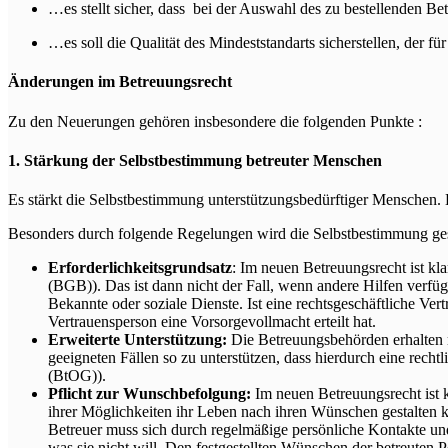
…es stellt sicher, dass bei der Auswahl des zu bestellenden B
…es soll die Qualität des Mindeststandarts sicherstellen, der 
Änderungen im Betreuungsrecht
Zu den Neuerungen gehören insbesondere die folgenden Punkte :
1. Stärkung der Selbstbestimmung betreuter Menschen
Es stärkt die Selbstbestimmung unterstützungsbedürftiger Menschen
Besonders durch folgende Regelungen wird die Selbstbestimmung gesi
Erforderlichkeitsgrundsatz
: Im neuen Betreuungsrecht ist kla
(BGB)). Das ist dann nicht der Fall, wenn andere Hilfen verfü
Bekannte oder soziale Dienste. Ist eine rechtsgeschäftliche Ver
Vertrauensperson eine Vorsorgevollmacht erteilt hat.
Erweiterte Unterstützung:
Die Betreuungsbehörden erhalten m
geeigneten Fällen so zu unterstützen, dass hierdurch eine rech
(BtOG)).
Pflicht zur Wunschbefolgung:
Im neuen Betreuungsrecht ist k
ihrer Möglichkeiten ihr Leben nach ihren Wünschen gestalten k
Betreuer muss sich durch regelmäßige persönliche Kontakte u
was sie nicht will. Den festgestellten Wünschen der betreuten 