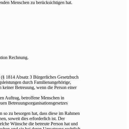
uenden Menschen zu berücksichtigen hat.
ntion Rechnung.
ist (§ 1814 Absatz 3 Bürgerliches Gesetzbuch
gsleistungen durch Familienangehörige,
ann keiner Betreuung, wenn die Person einer
en Auftrag, betroffene Menschen in
neuen Betreuungsorganisationsgesetzes
on so zu besorgen hat, dass diese im Rahmen
, soweit dies erforderlich ist. Der
elche Wünsche die betreute Person hat und
rechen und sie bei deren Umsetzung rechtlich