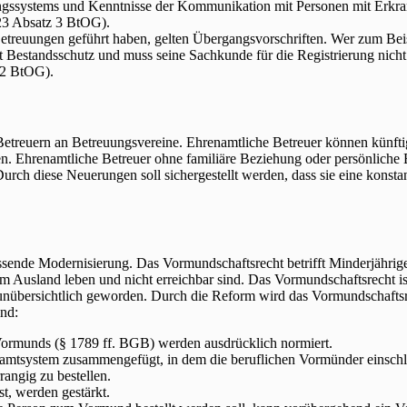
zungssystems und Kenntnisse der Kommunikation mit Personen mit Erk
23 Absatz 3 BtOG).
etreuungen geführt haben, gelten Übergangsvorschriften. Wer zum Beisp
lt Bestandsschutz und muss seine Sachkunde für die Registrierung nich
z 2 BtOG).
Betreuern an Betreuungsvereine. Ehrenamtliche Betreuer können künft
en. Ehrenamtliche Betreuer ohne familiäre Beziehung oder persönliche
Durch diese Neuerungen soll sichergestellt werden, dass sie eine kons
ende Modernisierung. Das Vormundschaftsrecht betrifft Minderjährige, 
 im Ausland leben und nicht erreichbar sind. Das Vormundschaftsrecht is
unübersichtlich geworden. Durch die Reform wird das Vormundschaftsr
nd:
ormunds (§ 1789 ff. BGB) werden ausdrücklich normiert.
mtsystem zusammengefügt, in dem die beruflichen Vormünder einschl
angig zu bestellen.
t, werden gestärkt.