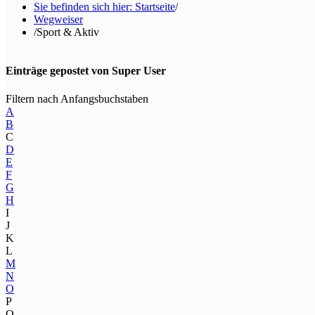
Sie befinden sich hier: Startseite
/
Wegweiser
/
Sport & Aktiv
Einträge gepostet von Super User
Filtern nach Anfangsbuchstaben
A
B
C
D
E
F
G
H
I
J
K
L
M
N
O
P
Q